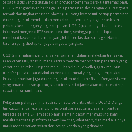
Sebagai situs yang didukung oleh provider ternama berskala internasional,
UG212 menghadirkan berbagai jenis permainan slot dengan kualitas grafis
terbaik dan tingkat return to player (RTP) yang kompetitif. Setiap permainan
dirancang untuk memberikan pengalaman bermain yang menarik serta
peluang kemenangan yang transparan. UG212 juga menyediakan akses
informasi mengenai RTP secara real-time, sehingga pemain dapat
membuat keputusan bermain yang lebih cerdas dan strategis. Nominal
taruhan yang ditetapkan juga sangat terjangkau.
UG212 memahami pentingnya kenyamanan dalam melakukan transaksi.
Oleh karena itu, situs ini menawarkan metode deposit dan penarikan yang
cepat dan fleksibel. Deposit melalui bank lokal, e-wallet, QRIS, maupun
transfer pulsa dapat dilakukan dengan nominal yang sangat terjangkau.
Proses penarikan juga dirancang untuk mudah dan efisien. Dengan sistem
yang aman dan transparan, setiap transaksi dijamin akan diproses dengan
cepat tanpa hambatan.
Pelayanan pelanggan menjadi salah satu prioritas utama UG212. Dengan
tim customer service yang profesional dan responsif, layanan bantuan
tersedia selama 24 jam setiap hari. Pemain dapat menghubungi kami
melalui berbagai platform seperti live chat, WhatsApp, dan media lainnya
untuk mendapatkan solusi dari setiap kendala yang dihadapi.