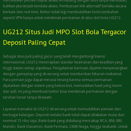
memastikan pemain dapat selalu terhubung dengan situs tanpa hambatan,
bahkan jika terjadi kendala akses. Pembaruan link alternatif berlaku secara
berkala dan real time. Bettor tidak lagi membutuhkan tools tambahan
seperti VPN hanya untuk menikmati permainan di situs slot bola UG212.
UG212 Situs Judi MPO Slot Bola Tergacor
Deposit Paling Cepat
Sebagai situs judi paling gacor yang telah mengantongi lisensi
internasional, UG212 menerapkan standar keamanan dan keadilan yang
tinggi dalam setiap aspeknya. Pengalaman bermain dijamin menyenangkan
dengan gameplay yang dirancang untuk memberikan hiburan maksimal.
Para pemain juga dapat merasa tenang karena semua permainan
dijalankan dengan sistem yang bebas bot, memastikan hasil yang murni
dan adil. Ini yang membuat bettor bisa menikmati permainan dengan
taruhan besar tanpa khawatir.
Layanan transaksi di UG212 dirancang untuk memudahkan pemain dari
berbagai kalangan. Deposit melalui bank lokal dapat dilakukan mulai dari
nominal 15 ribu saja. Bank-bank yang didukung mencakup BCA, BNI, BRI,
Mandiri, Bank Danamon, Bank Permata, CIMB Niaga, hingga Seabank. Untuk